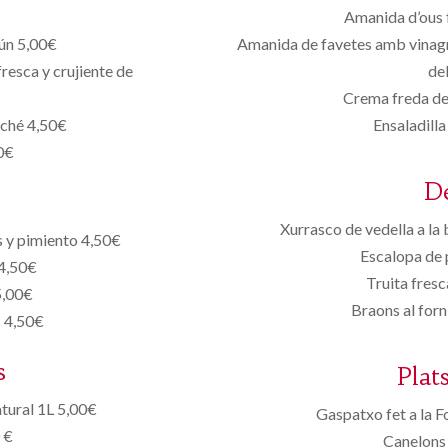
Amanida d’ous f
tún 5,00€
Amanida de favetes amb vinagre
resca y crujiente de
de
Crema freda de 
oché 4,50€
Ensaladilla
00€
D
Xurrasco de vedella a la
s y pimiento 4,50€
Escalopa de 
 4,50€
Truita fresc
5,00€
Braons al for
s 4,50€
s
Plat
tural 1L 5,00€
Gaspatxo fet a la F
 €
Canelons 