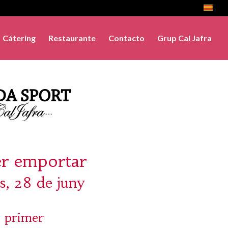
Cátering
Restaurante
Contacto
Grup Cal Jafra
er emportar
, 28 de juny
 primer