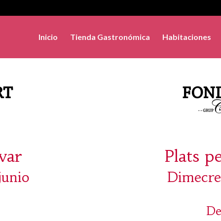
Inicio
Tienda Gastronómica
Habitaciones
evar
Plats p
junio
Dimecres
De