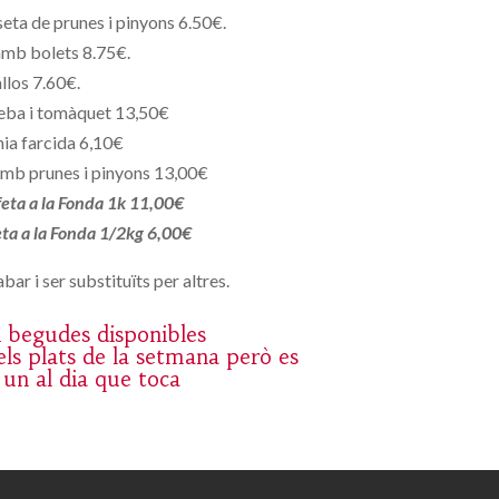
eta de prunes i pinyons 6.50€.
amb bolets 8.75€.
llos 7.60€.
eba i tomàquet 13,50€
ia farcida 6,10€
mb prunes i pinyons 13,00€
 feta a la Fonda 1k 11,00€
feta a la Fonda 1/2kg 6,00€
bar i ser substituïts per altres.
 i begudes disponibles
ls plats de la setmana però es
 un al dia que toca