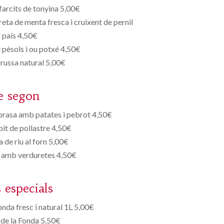
arcits de tonyina 5,00€
ta de menta fresca i cruixent de pernil
l país 4,50€
pèsols i ou potxé 4,50€
 russa natural 5,00€
e segon
 brasa amb patates i pebrot 4,50€
pit de pollastre 4,50€
a de riu al forn 5,00€
n amb verduretes 4,50€
s especials
onda fresc i natural 1L 5,00€
de la Fonda 5.50€