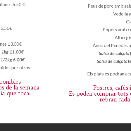
iñones 6.50 €.
Peus de porc amb sals
Vedella 
Ca
13.50€
Popets amb c
Albergin
ones 13,00€
Ànec del Penedès a
a 1kg 11,00€
Salsa de calçots
a 1/2kg 6,00€
Salsa de calçots 
uidos por otros.
Els plats es podran aca
sponibles
os de la semana
Postres, cafès
día que toca
Es poden comprar tots e
rebran cada