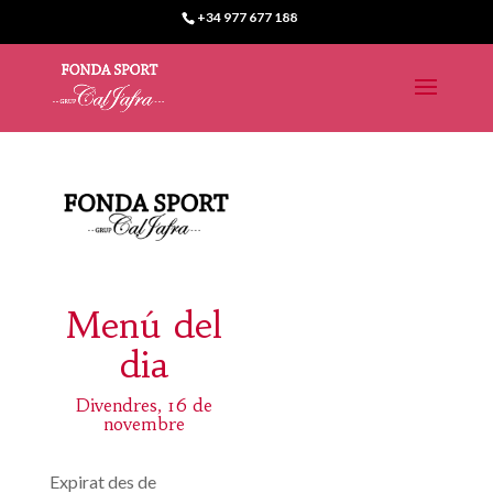
+34 977 677 188
Menú del
dia
Divendres, 16 de
novembre
Expirat des de