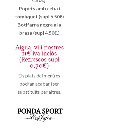
4.50€).
Popets amb ceba i
tomàquet (supl 6.50€)
Botifarra negra a la
brasa (supl 4.50€.)
Aigua, vi i postres
11€ iva inclòs
(Refrescos supl
0,70€)
Els plats del menú es
podran acabar i ser
substituïts per altres.