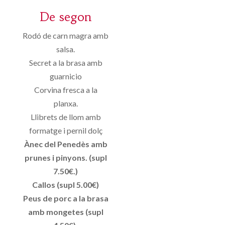
De segon
Rodó de carn magra amb
salsa.
Secret a la brasa amb
guarnicio
Corvina fresca a la
planxa.
Llibrets de llom amb
formatge i pernil dolç
Ànec del Penedès amb
prunes i pinyons. (supl
7.50€.)
Callos (supl 5.00€)
Peus de porc a la brasa
amb mongetes (supl