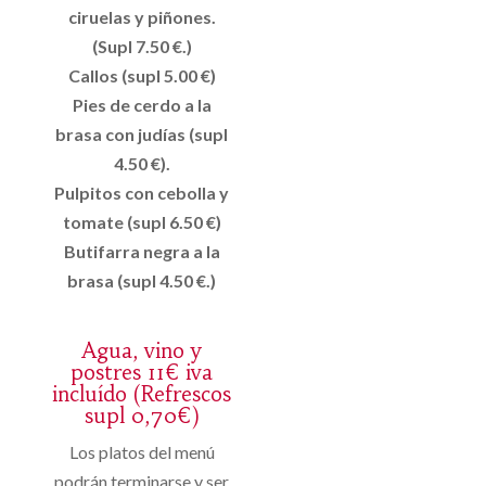
ciruelas y piñones.
(Supl 7.50 €.)
Callos (supl 5.00 €)
Pies de cerdo a la
brasa con judías (supl
4.50 €).
Pulpitos con cebolla y
tomate (supl 6.50 €)
Butifarra negra a la
brasa (supl 4.50 €.)
Agua, vino y
postres 11€ iva
incluído (Refrescos
supl 0,70€)
Los platos del menú
podrán terminarse y ser