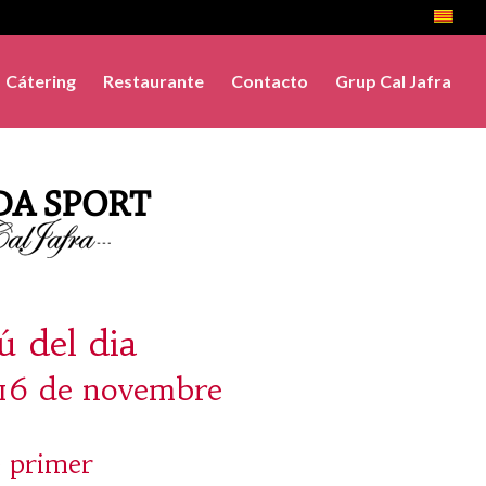
Cátering
Restaurante
Contacto
Grup Cal Jafra
 del dia
 16 de novembre
 primer