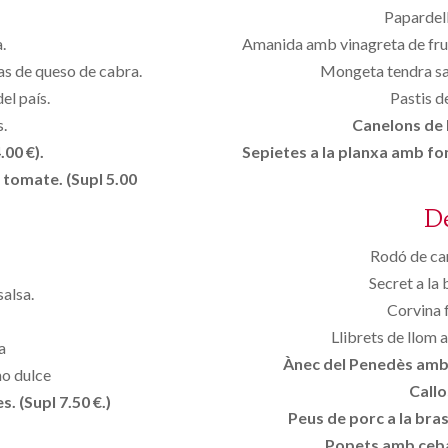
Papardell
.
Amanida amb vinagreta de frui
as de queso de cabra.
Mongeta tendra sal
el país.
Pastis d
s.
Canelons de l
.00 €).
Sepietes a la planxa amb fo
 tomate. (Supl 5.00
D
Rodó de ca
Secret a la
alsa.
Corvina f
Llibrets de llom 
a
Ànec del Penedès amb p
mo dulce
Callo
. (Supl 7.50 €.)
Peus de porc a la bra
Popets amb ceba