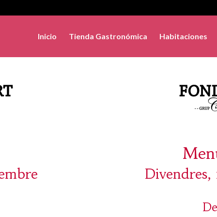
Inicio
Tienda Gastronómica
Habitaciones
Menú
iembre
Divendres,
De