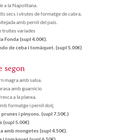
e a la Napolitana.
ts secs i virutes de formatge de cabra.
tejada amb pernil del país.
e truites variades
a Fonda (supl 4.00€).
ndo de ceba i tomàquet. (supl 5.00€)
e segon
rn magra amb salsa.
 brasa amb guarnicio
resca a la planxa.
amb formatge i pernil dolç
runes i pinyons. (supl 7.50€.)
s (supl 5.00€)
sa amb mongetes (supl 4.50€).
 i tomàquet (supl 6.50€)