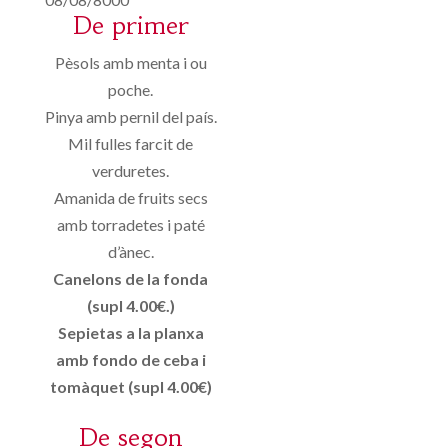
De primer
Pèsols amb menta i ou
poche.
Pinya amb pernil del país.
Mil fulles farcit de
verduretes.
Amanida de fruits secs
amb torradetes i paté
d’ànec.
Canelons de la fonda
(supl 4.00€.)
Sepietas a la planxa
amb fondo de ceba i
tomàquet (supl 4.00€)
De segon