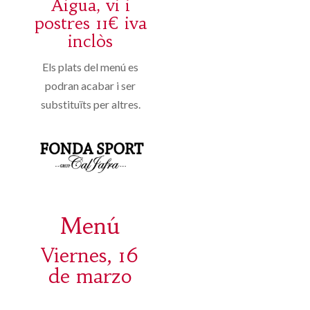
Aigua, vi i
postres 11€ iva
inclòs
Els plats del menú es
podran acabar i ser
substituïts per altres.
Menú
Viernes, 16
de marzo