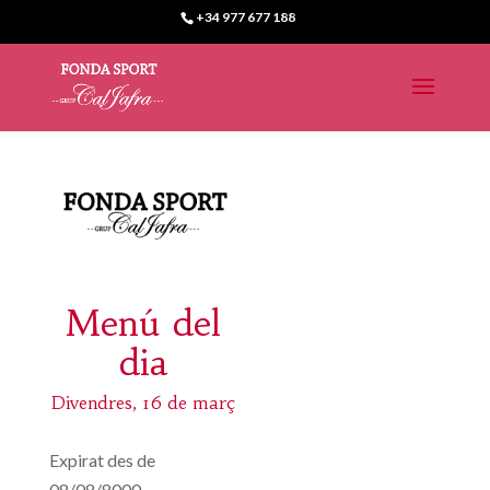
+34 977 677 188
Menú del
dia
Divendres, 16 de març
Expirat des de
08/08/8000