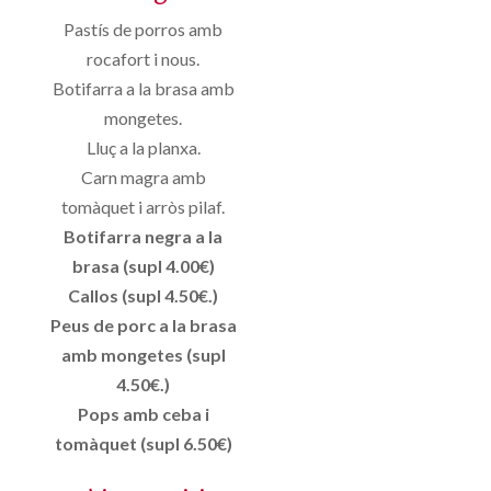
Pastís de porros amb
rocafort i nous.
Botifarra a la brasa amb
mongetes.
Lluç a la planxa.
Carn magra amb
tomàquet i arròs pilaf.
Botifarra negra a la
brasa (supl 4.00€)
Callos (supl 4.50€.)
Peus de porc a la brasa
amb mongetes (supl
4.50€.)
Pops amb ceba i
tomàquet (supl 6.50€)