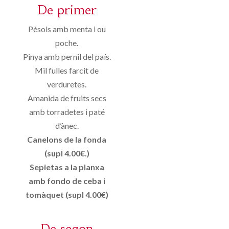
De primer
Pèsols amb menta i ou
poche.
Pinya amb pernil del país.
Mil fulles farcit de
verduretes.
Amanida de fruits secs
amb torradetes i paté
d’ànec.
Canelons de la fonda
(supl 4.00€.)
Sepietas a la planxa
amb fondo de ceba i
tomàquet (supl 4.00€)
De segon