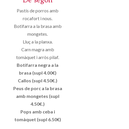
Pastís de porros amb
rocafort i nous.
Botifarra a la brasa amb
mongetes.
Lluç a la planxa.
Carn magra amb
tomàquet i arròs pilaf.
Botifarra negra a la
brasa (supl 4.00€)
Callos (supl 4.50€.)
Peus de porc a la brasa
amb mongetes (supl
4.50€.)
Pops amb ceba i
tomàquet (supl 6.50€)