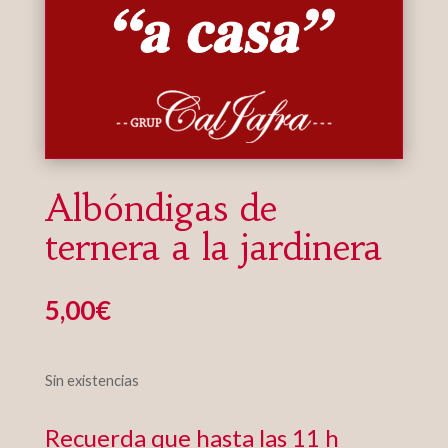
Albóndigas de
ternera a la jardinera
5,00
€
Sin existencias
Recuerda que hasta las 11 h