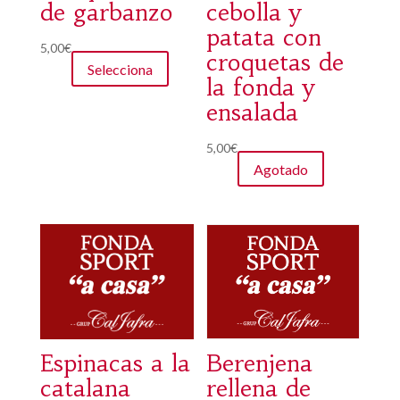
de garbanzo
cebolla y
patata con
Este
5,00
€
croquetas de
Selecciona
producto
la fonda y
tiene
ensalada
múltiples
variantes.
5,00
€
Las
Agotado
opciones
se
pueden
elegir
en
la
página
de
Espinacas a la
Berenjena
producto
catalana
rellena de