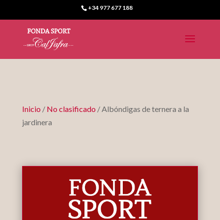
+34 977 677 188
Inicio
/
No clasificado
/ Albóndigas de ternera a la
jardinera