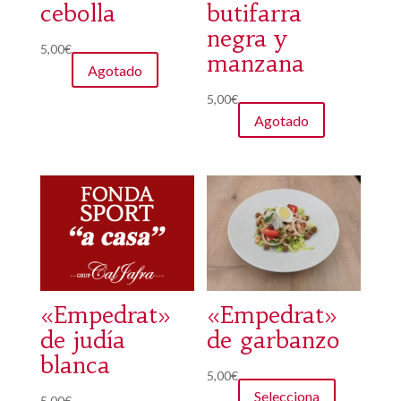
cebolla
butifarra
negra y
5,00
€
manzana
Agotado
5,00
€
Agotado
«Empedrat»
«Empedrat»
de judía
de garbanzo
blanca
Este
5,00
€
Selecciona
producto
5,00
€