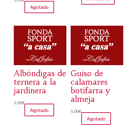
tiene
Agotado
múltiples
variantes.
Las
opciones
se
pueden
elegir
en
Albóndigas de
Guiso de
la
ternera a la
calamares
página
jardinera
botifarra y
de
almeja
producto
5,00
€
Agotado
5,00
€
Agotado