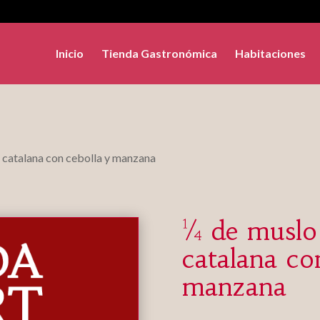
Inicio
Tienda Gastronómica
Habitaciones
a catalana con cebolla y manzana
¼ de muslo 
catalana co
manzana