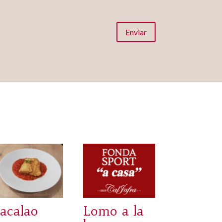
Enviar
acalao
Lomo a la