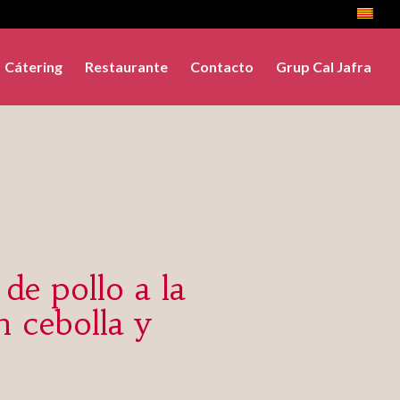
Cátering
Restaurante
Contacto
Grup Cal Jafra
de pollo a la
n cebolla y