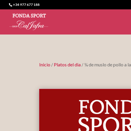
+34 977 677 188
Inicio
/
Platos del dia
/ ¼ de muslo de pollo a l