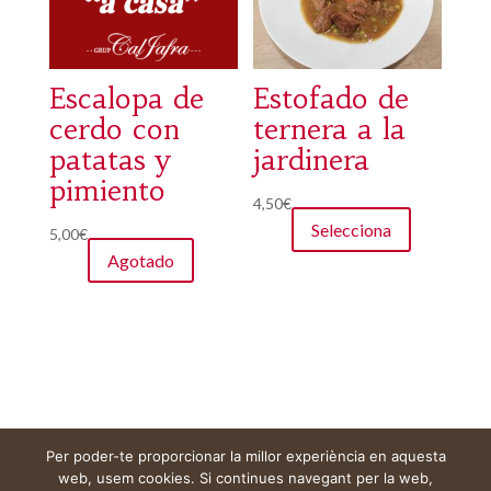
Escalopa de
Estofado de
cerdo con
ternera a la
patatas y
jardinera
pimiento
Este
4,50
€
Selecciona
producto
5,00
€
tiene
Agotado
múltiples
variantes.
Las
opciones
se
pueden
Per poder-te proporcionar la millor experiència en aquesta
elegir
Aviso legal
Carrito
Mi cuenta
web, usem cookies. Si continues navegant per la web,
en