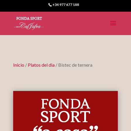
+34 977 677 188
Inicio
/
Platos del dia
/ Bistec de ternera