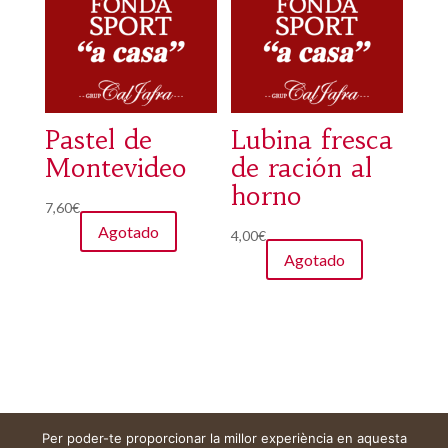
Pastel de
Lubina fresca
Montevideo
de ración al
horno
7,60
€
Agotado
4,00
€
Agotado
Per poder-te proporcionar la millor experiència en aquesta
Aviso legal
Carrito
Mi cuenta