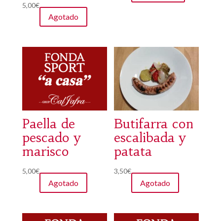
Valorad
5,00
€
o con
Agotado
3.00
de 5
Paella de
Butifarra con
pescado y
escalibada y
marisco
patata
5,00
€
3,50
€
Agotado
Agotado