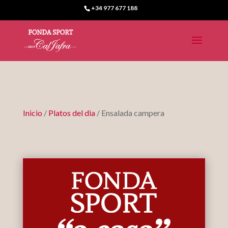
+34 977 677 188
Inicio
/
Platos del dia
/ Ensalada campera