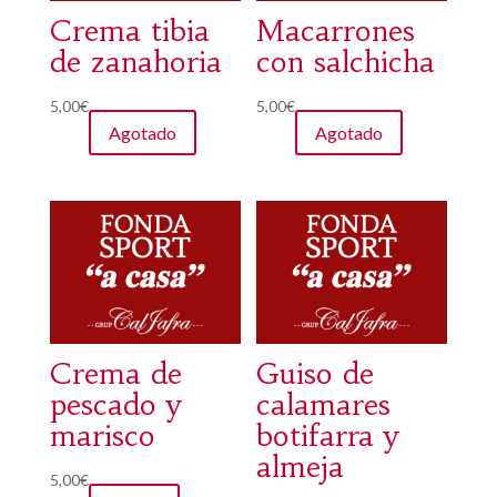
Crema tibia
Macarrones
de zanahoria
con salchicha
5,00
€
5,00
€
Agotado
Agotado
Crema de
Guiso de
pescado y
calamares
marisco
botifarra y
almeja
5,00
€