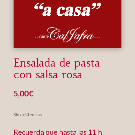
Ensalada de pasta
con salsa rosa
5,00
€
Sin existencias
Recuerda que hasta las 11 h