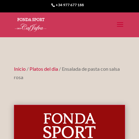
+34 977 677 188
Inicio
/
Platos del dia
/ Ensalada de pasta con salsa
rosa