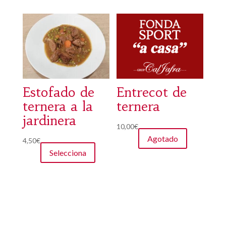
Estofado de
Entrecot de
ternera a la
ternera
jardinera
10,00
€
Agotado
Este
4,50
€
Selecciona
producto
tiene
múltiples
variantes.
Las
opciones