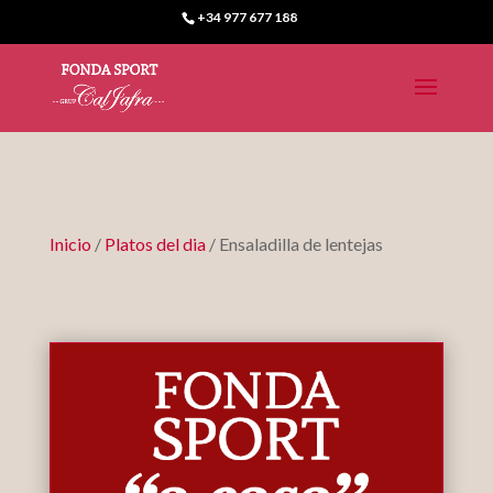
+34 977 677 188
Inicio
/
Platos del dia
/ Ensaladilla de lentejas