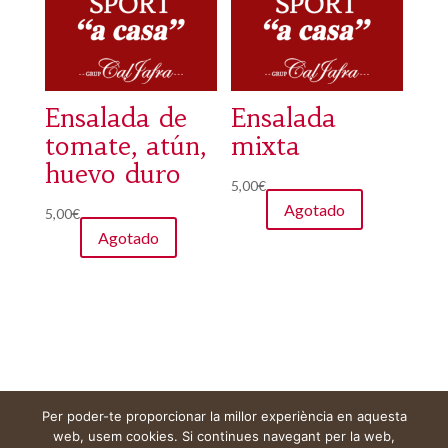
Ensalada de
Ensalada
tomate, atún,
mixta
huevo duro
5,00
€
Agotado
5,00
€
Agotado
Per poder-te proporcionar la millor experiència en aquesta
Aviso legal
Carrito
Mi cuenta
web, usem cookies. Si continues navegant per la web,