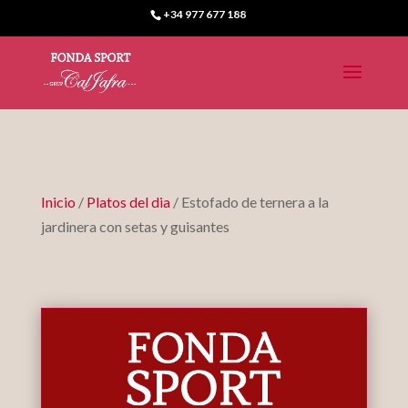
+34 977 677 188
Inicio
/
Platos del dia
/ Estofado de ternera a la
jardinera con setas y guisantes