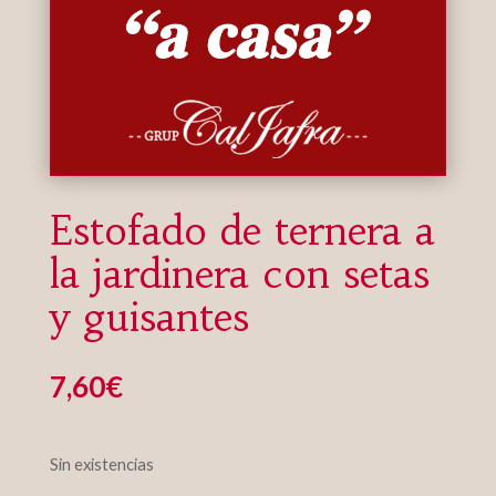
Estofado de ternera a
la jardinera con setas
y guisantes
7,60
€
Sin existencias