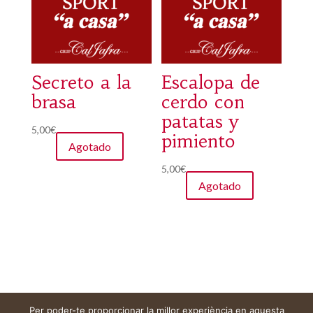
Secreto a la
Escalopa de
brasa
cerdo con
patatas y
5,00
€
pimiento
Agotado
5,00
€
Agotado
Per poder-te proporcionar la millor experiència en aquesta