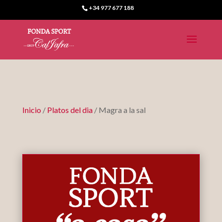
+34 977 677 188
Inicio
/
Platos del dia
/ Magra a la sal