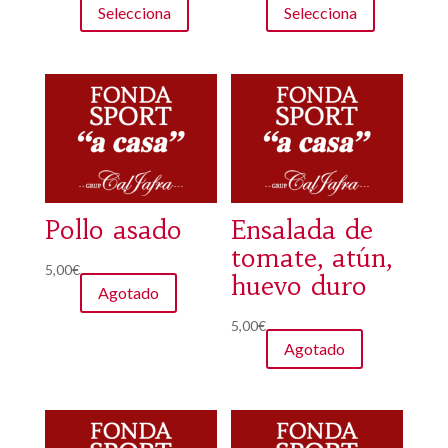
Selecciona
Selecciona
producto
tiene
múltiples
variantes.
Las
opciones
se
pueden
elegir
Pollo asado
Ensalada de
en
tomate, atún,
5,00
€
la
huevo duro
Agotado
página
de
5,00
€
Agotado
producto