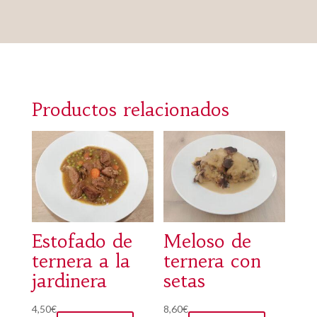
Productos relacionados
Estofado de
Meloso de
ternera a la
ternera con
jardinera
setas
Este
4,50
€
8,60
€