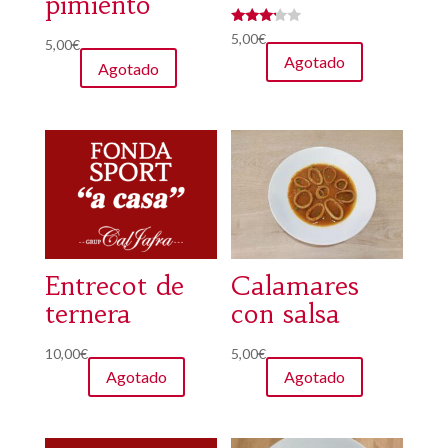
pimiento
Valorad
5,00
€
5,00
€
o con
Agotado
3.00
Agotado
de 5
Entrecot de
Calamares
ternera
con salsa
10,00
€
5,00
€
Agotado
Agotado