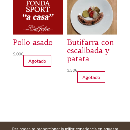
Pollo asado
Butifarra con
escalibada y
5,00
€
patata
Agotado
3,50
€
Agotado
Per poder-te proporcionar la millor experiència en aquesta