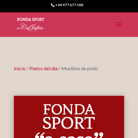
+34 977 677 188
Inicio
/
Platos del dia
/ Muslitos de pollo