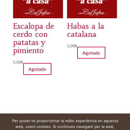
Escalopa de
Habas a la
cerdo con
catalana
patatas y
5,00
€
pimiento
Agotado
5,00
€
Agotado
Per poder-te proporcionar la millor experiència en aquesta
Aviso legal
Carrito
Mi cuenta
web, usem cookies. Si continues navegant per la web,