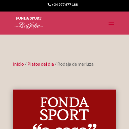
+34 977 677 188
Inicio
/
Platos del dia
/ Rodaja de merluza