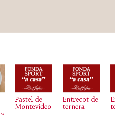
Pastel de
Entrecot de
E
Montevideo
ternera
t
 y