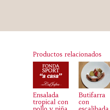
Productos relacionados
Ensalada
Butifarra
tropical con
con
pollo y piña
escalibada