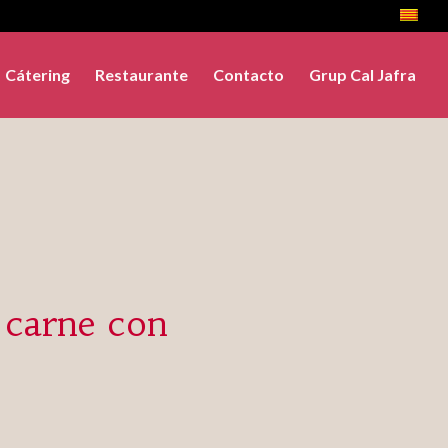
Cátering
Restaurante
Contacto
Grup Cal Jafra
 carne con