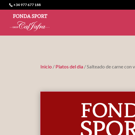
+34 977 677 188
Inicio
/
Platos del dia
/ Salteado de carne con 