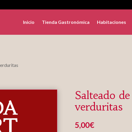
Inicio
Tienda Gastronómica
Habitaciones
verduritas
Salteado de
verduritas
5,00
€