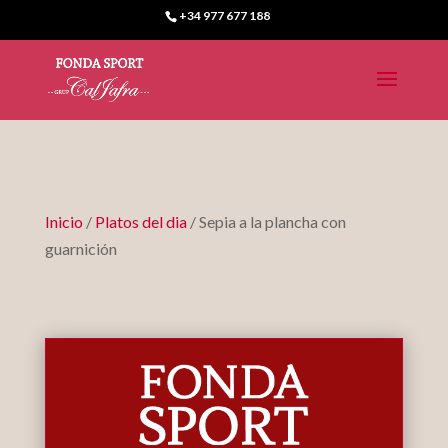
+34 977 677 188
Inicio
/
Platos del dia
/ Sepia a la plancha con
guarnición