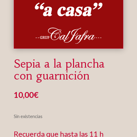
Sepia a la plancha
con guarnición
10,00
€
Sin existencias
Recuerda que hasta las 11 h