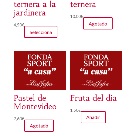
ternera a la
ternera
jardinera
10,00
€
Agotado
Este
4,50
€
Selecciona
producto
tiene
múltiples
variantes.
Las
opciones
se
pueden
elegir
Pastel de
Fruta del dia
en
Montevideo
1,50
€
la
Añadir
7,60
€
página
Agotado
de
producto