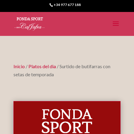
+34 977 677 188
Inicio
/
Platos del dia
/ Surtido de butifarras con
setas de temporada