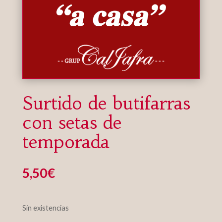
Surtido de butifarras
con setas de
temporada
5,50
€
Sin existencias