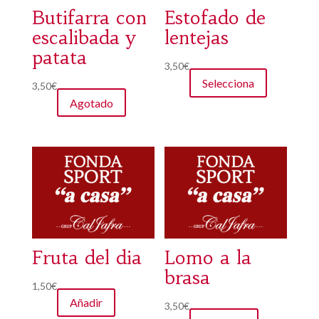
Butifarra con
Estofado de
escalibada y
lentejas
patata
3,50
€
Selecciona
3,50
€
Agotado
Fruta del dia
Lomo a la
brasa
1,50
€
Añadir
3,50
€