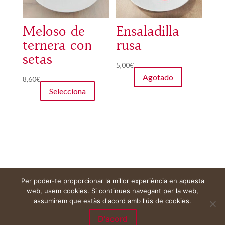
Meloso de
Ensaladilla
ternera con
rusa
setas
5,00
€
Agotado
8,60
€
Selecciona
Per poder-te proporcionar la millor experiència en aquesta
Aviso legal
Carrito
Mi cuenta
web, usem cookies. Si continues navegant per la web,
assumirem que estàs d'acord amb l'ús de cookies.
D'acord