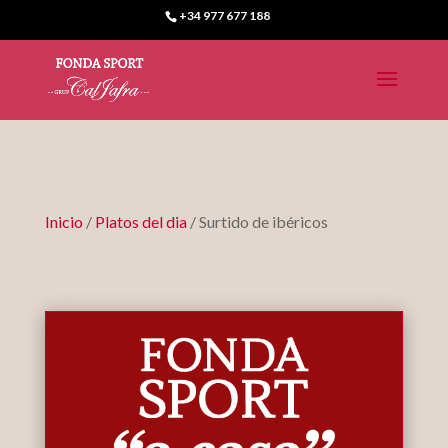
+34 977 677 188
Inicio
/
Platos del dia
/ Surtido de ibéricos