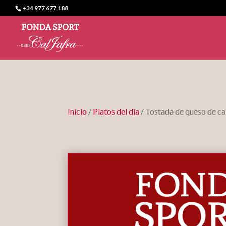
+34 977 677 188
Inicio
/
Platos del dia
/ Tostada de queso de c