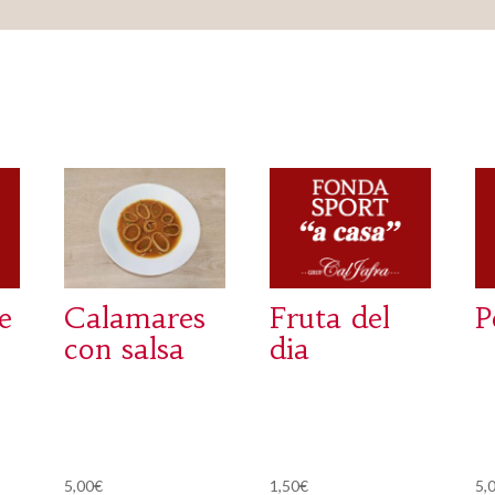
e
Calamares
Fruta del
P
con salsa
dia
5,00
€
1,50
€
5,