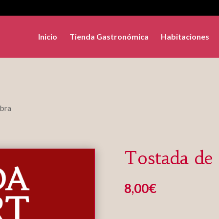
Inicio
Tienda Gastronómica
Habitaciones
abra
Tostada de 
8,00
€