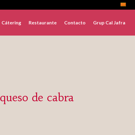
Cátering
Restaurante
Contacto
Grup Cal Jafra
queso de cabra