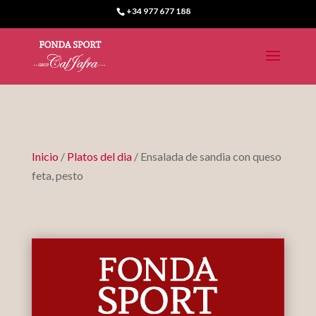
+34 977 677 188
Inicio
/
Platos del dia
/ Ensalada de sandia con queso
feta, pesto