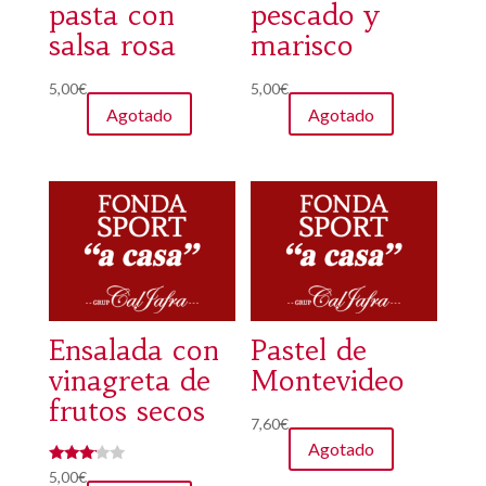
pasta con
pescado y
salsa rosa
marisco
5,00
€
5,00
€
Agotado
Agotado
Ensalada con
Pastel de
vinagreta de
Montevideo
frutos secos
7,60
€
Agotado
Valorad
5,00
€