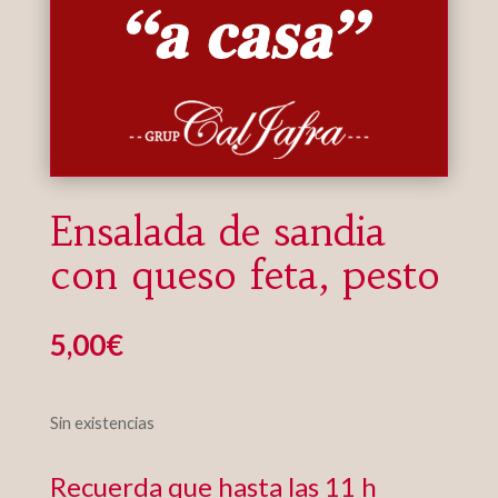
Ensalada de sandia
con queso feta, pesto
5,00
€
Sin existencias
Recuerda que hasta las 11 h