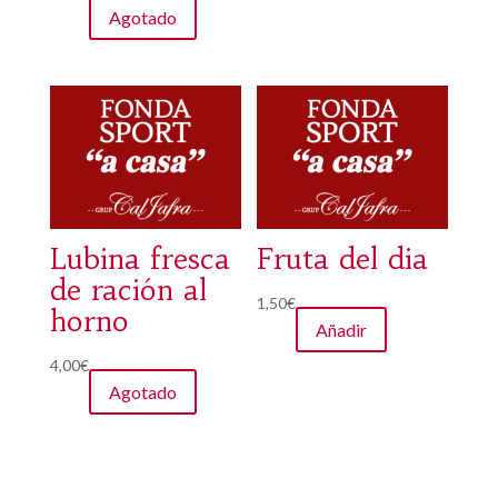
o con
Agotado
3.00
de 5
Lubina fresca
Fruta del dia
de ración al
1,50
€
horno
Añadir
4,00
€
Agotado