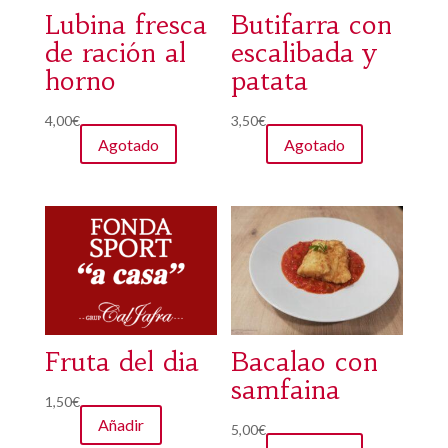
Lubina fresca
Butifarra con
de ración al
escalibada y
horno
patata
4,00
€
3,50
€
Agotado
Agotado
Fruta del dia
Bacalao con
samfaina
1,50
€
Añadir
5,00
€