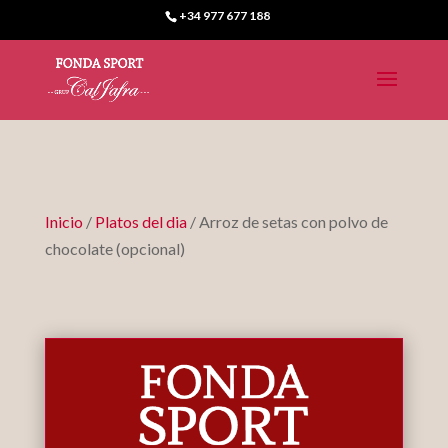
+34 977 677 188
Inicio
/
Platos del dia
/ Arroz de setas con polvo de
chocolate (opcional)