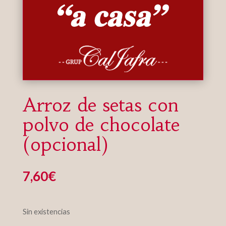
Arroz de setas con
polvo de chocolate
(opcional)
7,60
€
Sin existencias