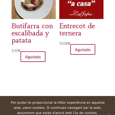
Butifarra con
Entrecot de
escalibada y
ternera
patata
10,00
€
Agotado
3,50
€
Agotado
Per poder-te proporcionar la millor experiència en aquesta
Aviso legal
Carrito
Mi cuenta
web, usem cookies. Si continues navegant per la web,
assumirem que estàs d'acord amb l'ús de cookies.