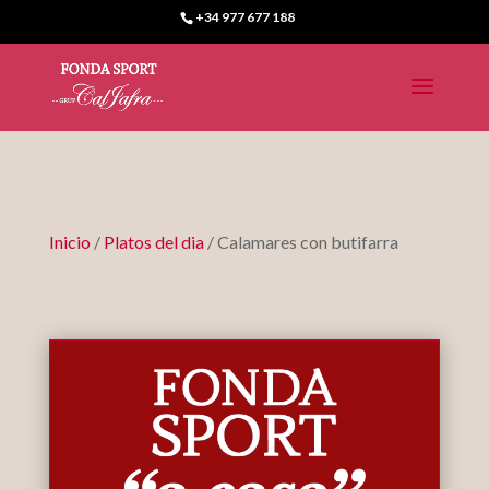
+34 977 677 188
Inicio
/
Platos del dia
/ Calamares con butifarra