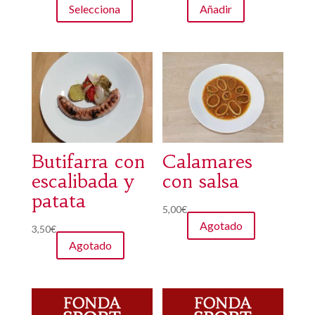
Selecciona
Añadir
producto
tiene
múltiples
variantes.
Las
opciones
se
pueden
elegir
Butifarra con
Calamares
en
escalibada y
con salsa
la
patata
5,00
€
página
Agotado
de
3,50
€
Agotado
producto