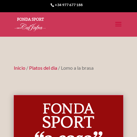
+34 977 677 188
Inicio
/
Platos del dia
/ Lomo a la brasa