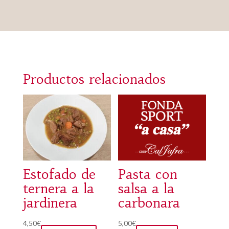
Productos relacionados
Estofado de
Pasta con
ternera a la
salsa a la
jardinera
carbonara
Este
4,50
€
5,00
€