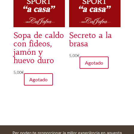
Sopa de caldo
Secreto a la
con fideos,
brasa
jamón y
5,00
€
huevo duro
Agotado
5,00
€
Agotado
Per poder-te proporcionar la millor experiència en aquesta