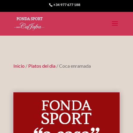
+34 977 677 188
Inicio
/
Platos del dia
/ Coca enramada