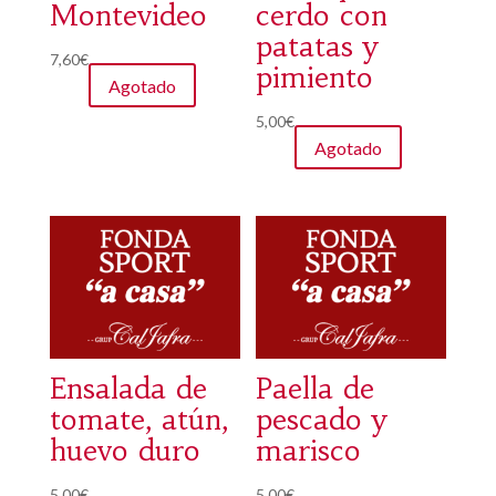
Montevideo
cerdo con
patatas y
7,60
€
pimiento
Agotado
5,00
€
Agotado
Ensalada de
Paella de
tomate, atún,
pescado y
huevo duro
marisco
5,00
€
5,00
€