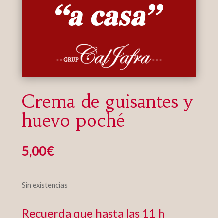
Crema de guisantes y
huevo poché
5,00
€
Sin existencias
Recuerda que hasta las 11 h