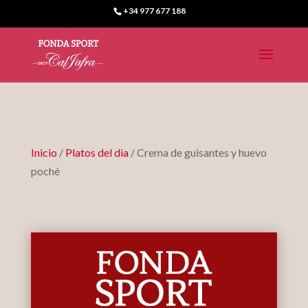
+34 977 677 188
Inicio
/
Platos del dia
/ Crema de guisantes y huevo
poché