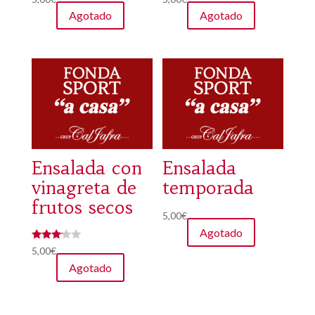
Agotado
Agotado
Ensalada con
Ensalada
vinagreta de
temporada
frutos secos
5,00
€
Agotado
Valorad
5,00
€
o con
Agotado
3.00
de 5