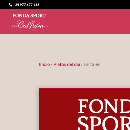
+34 977 677 188
Inicio
/
Platos del dia
/ Farfales