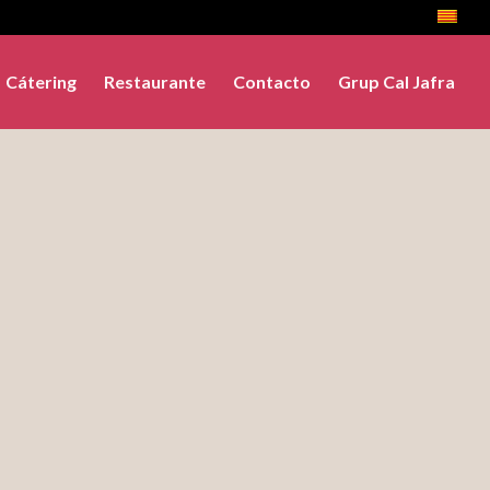
Cátering
Restaurante
Contacto
Grup Cal Jafra