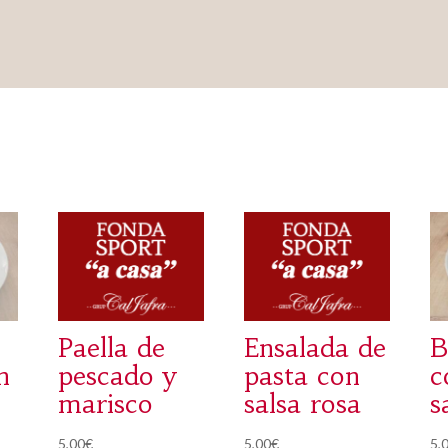
Paella de
Ensalada de
B
n
pescado y
pasta con
c
marisco
salsa rosa
s
5,00
€
5,00
€
5,