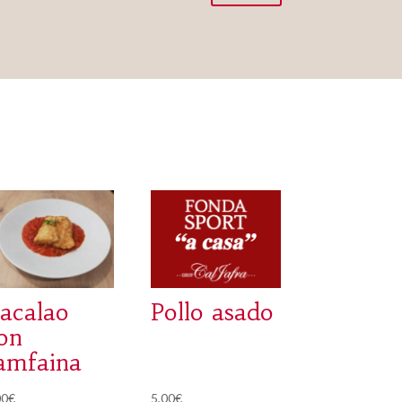
acalao
Pollo asado
on
amfaina
00
€
5,00
€