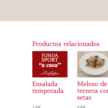
Productos relacionados
Ensalada
Meloso de
temporada
ternera co
setas
5,00
€
8,60
€