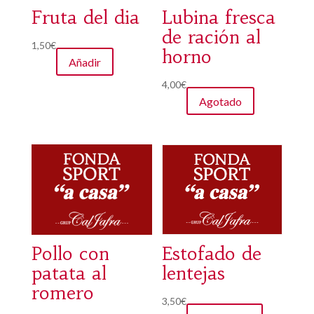
Fruta del dia
Lubina fresca
de ración al
1,50
€
horno
Añadir
4,00
€
Agotado
Pollo con
Estofado de
patata al
lentejas
romero
3,50
€