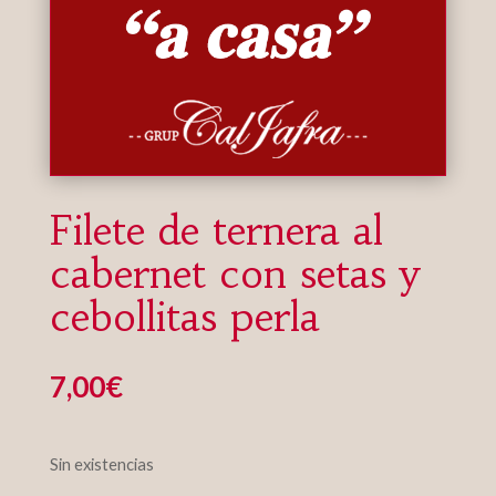
Filete de ternera al
cabernet con setas y
cebollitas perla
7,00
€
Sin existencias