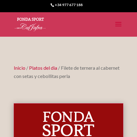
+34 977 677 188
Inicio
/
Platos del dia
/ Filete de ternera al cabernet
con setas y cebollitas perla