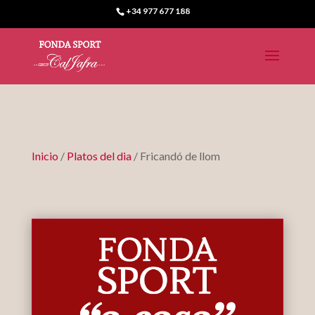
+34 977 677 188
Inicio
/
Platos del dia
/ Fricandó de llom