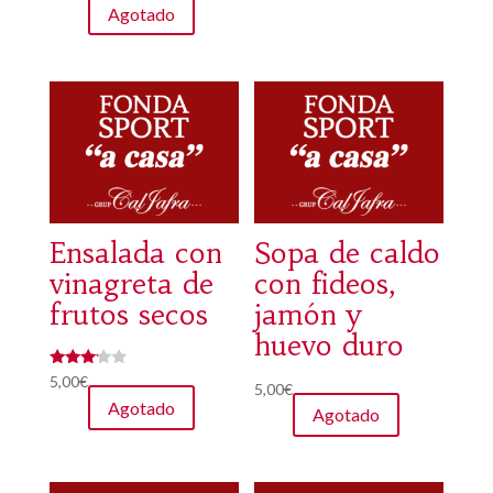
Agotado
Ensalada con
Sopa de caldo
vinagreta de
con fideos,
frutos secos
jamón y
huevo duro
Valorad
5,00
€
5,00
€
o con
Agotado
3.00
Agotado
de 5