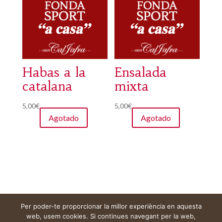
Habas a la
Ensalada
catalana
mixta
5,00
€
5,00
€
Agotado
Agotado
Per poder-te proporcionar la millor experiència en aquesta
Aviso legal
Carrito
Mi cuenta
web, usem cookies. Si continues navegant per la web,