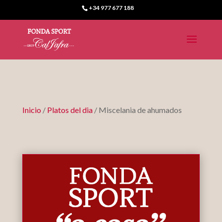
+34 977 677 188
Inicio
/
Platos del dia
/ Miscelania de ahumados