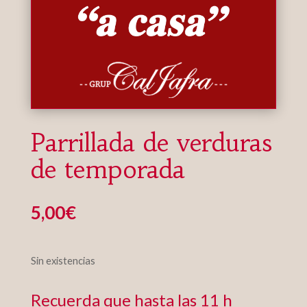
Parrillada de verduras
de temporada
5,00
€
Sin existencias
Recuerda que hasta las 11 h