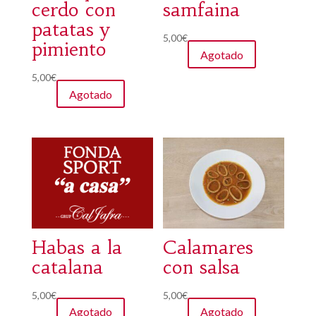
cerdo con
samfaina
patatas y
5,00
€
pimiento
Agotado
5,00
€
Agotado
Habas a la
Calamares
catalana
con salsa
5,00
€
5,00
€
Agotado
Agotado