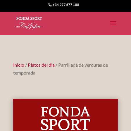
+34 977 677 188
Inicio
/
Platos del dia
/ Parrillada de verduras de
temporada