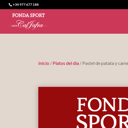
+34 977 677 188
Inicio
/
Platos del dia
/ Pastel de patata y carn