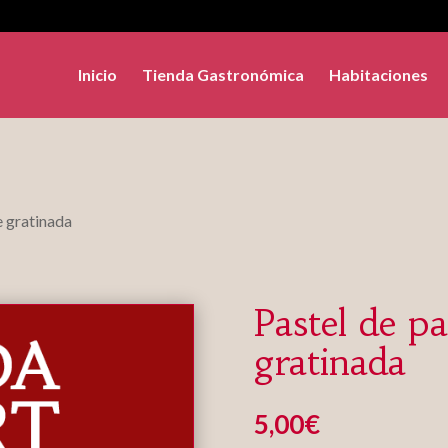
Inicio
Tienda Gastronómica
Habitaciones
e gratinada
Pastel de pa
gratinada
5,00
€