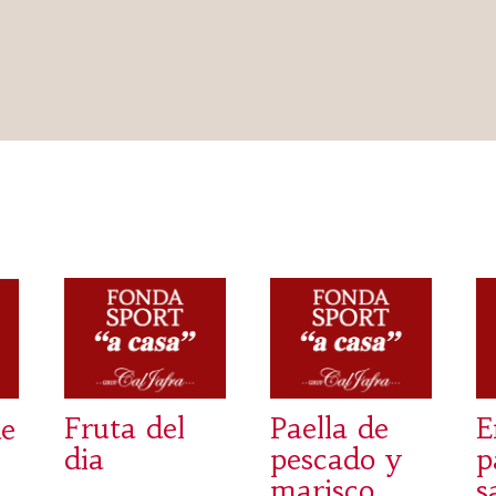
Fruta del
Paella de
E
de
dia
pescado y
p
marisco
s