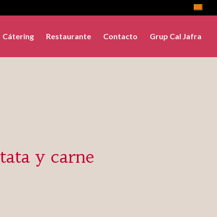
Cátering
Restaurante
Contacto
Grup Cal Jafra
tata y carne