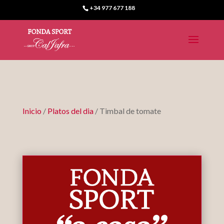
+34 977 677 188
Inicio
/
Platos del dia
/ Timbal de tomate