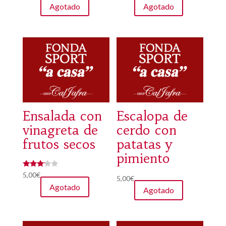
Agotado
Agotado
Ensalada con
Escalopa de
vinagreta de
cerdo con
frutos secos
patatas y
pimiento
Valorad
5,00
€
5,00
€
o con
Agotado
3.00
Agotado
de 5