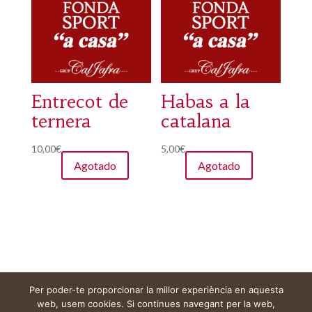
Entrecot de
Habas a la
ternera
catalana
10,00
€
5,00
€
Agotado
Agotado
Per poder-te proporcionar la millor experiència en aquesta
Aviso legal
Carrito
Mi cuenta
web, usem cookies. Si continues navegant per la web,