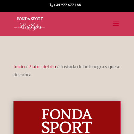
+34 977 677 188
Inicio
/
Platos del dia
/ Tostada de buti negra y queso
de cabra