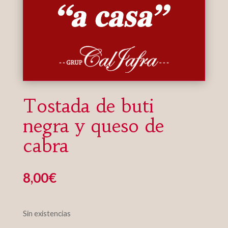
Tostada de buti
negra y queso de
cabra
8,00
€
Sin existencias