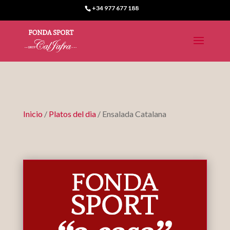
+34 977 677 188
Inicio
/
Platos del dia
/ Ensalada Catalana