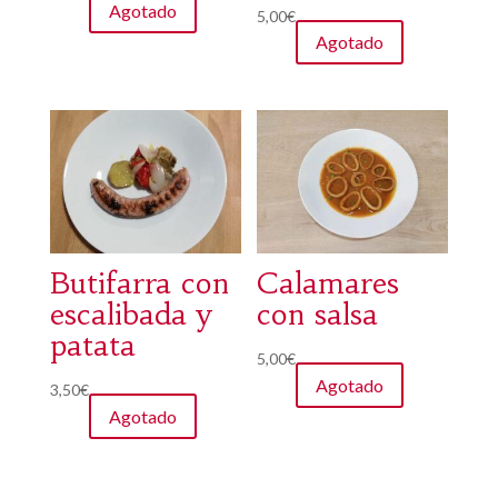
Agotado
5,00
€
Agotado
Butifarra con
Calamares
escalibada y
con salsa
patata
5,00
€
Agotado
3,50
€
Agotado